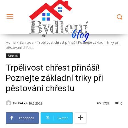
Bydlení
blog
Home
Zahrada
Trpělivost chřest přináší! Poznejte základní triky při
pěstování chřestu
Zahrada
Trpělivost chřest přináší!
Poznejte základní triky při
pěstování chřestu
By
Katka
10.3.2022
1779
0
Facebook
Twitter