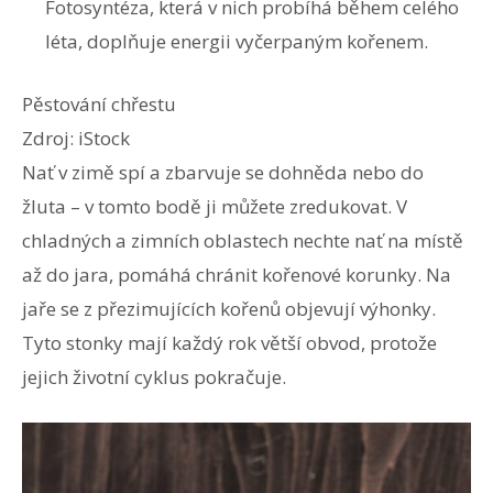
Fotosyntéza, která v nich probíhá během celého
léta, doplňuje energii vyčerpaným kořenem.
Pěstování chřestu
Zdroj: iStock
Nať v zimě spí a zbarvuje se dohněda nebo do
žluta – v tomto bodě ji můžete zredukovat. V
chladných a zimních oblastech nechte nať na místě
až do jara, pomáhá chránit kořenové korunky. Na
jaře se z přezimujících kořenů objevují výhonky.
Tyto stonky mají každý rok větší obvod, protože
jejich životní cyklus pokračuje.