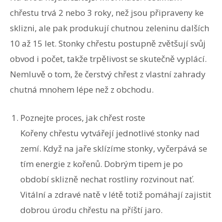
chřestu trvá 2 nebo 3 roky, než jsou připraveny ke
sklizni, ale pak produkují chutnou zeleninu dalších
10 až 15 let. Stonky chřestu postupně zvětšují svůj
obvod i počet, takže trpělivost se skutečně vyplácí.
Nemluvě o tom, že čerstvý chřest z vlastní zahrady
chutná mnohem lépe než z obchodu.
Poznejte proces, jak chřest roste
Kořeny chřestu vytvářejí jednotlivé stonky nad
zemí. Když na jaře sklízíme stonky, vyčerpává se
tím energie z kořenů. Dobrým tipem je po
období sklizně nechat rostliny rozvinout nať.
Vitální a zdravé natě v létě totiž pomáhají zajistit
dobrou úrodu chřestu na příští jaro.