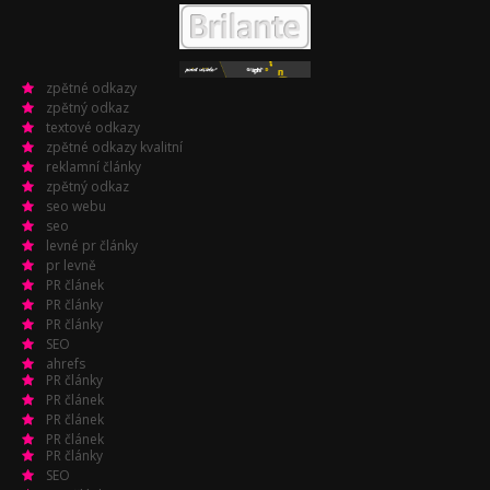
zpětné odkazy
zpětný odkaz
textové odkazy
zpětné odkazy kvalitní
reklamní články
zpětný odkaz
seo webu
seo
levné pr články
pr levně
PR článek
PR články
PR články
SEO
ahrefs
PR články
PR článek
PR článek
PR článek
PR články
SEO